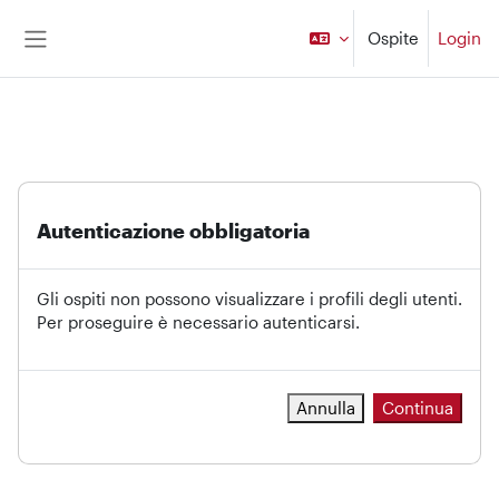
Vai al contenuto principale
Ospite
Login
Pannello laterale
Autenticazione obbligatoria
Gli ospiti non possono visualizzare i profili degli utenti.
Per proseguire è necessario autenticarsi.
Annulla
Continua