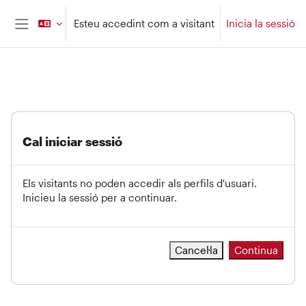
Ves al contingut principal
Esteu accedint com a visitant
Inicia la sessió
Panell lateral
Cal iniciar sessió
Els visitants no poden accedir als perfils d'usuari.
Inicieu la sessió per a continuar.
Cancel·la
Continua