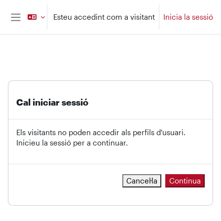
Ves al contingut principal
Esteu accedint com a visitant
Inicia la sessió
Panell lateral
Cal iniciar sessió
Els visitants no poden accedir als perfils d'usuari.
Inicieu la sessió per a continuar.
Cancel·la
Continua