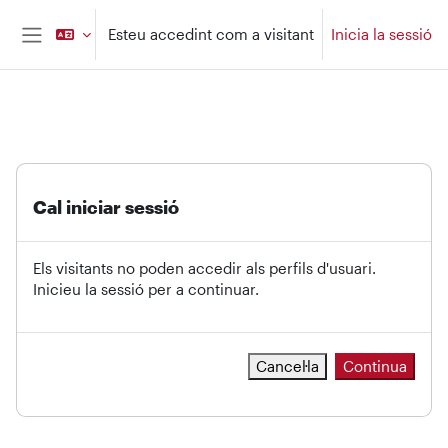
Ves al contingut principal
Esteu accedint com a visitant
Inicia la sessió
Panell lateral
Cal iniciar sessió
Els visitants no poden accedir als perfils d'usuari.
Inicieu la sessió per a continuar.
Cancel·la
Continua