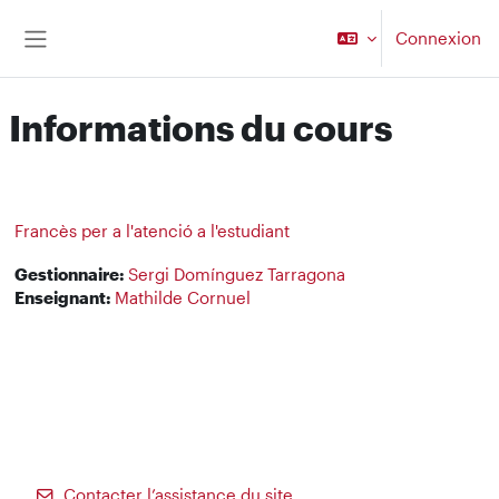
Passer au contenu principal
Connexion
Panneau latéral
Informations du cours
Francès per a l'atenció a l'estudiant
Gestionnaire:
Sergi Domínguez Tarragona
Enseignant:
Mathilde Cornuel
Contacter l’assistance du site